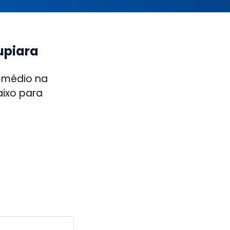
upiara
 médio na
aixo para