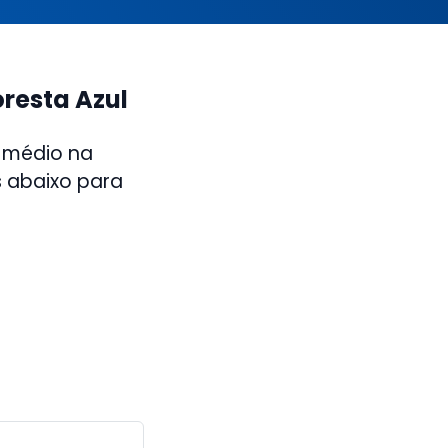
oresta Azul
 médio na
s abaixo para