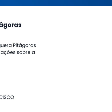
tágoras
guera Pitágoras
mações sobre a
NCISCO