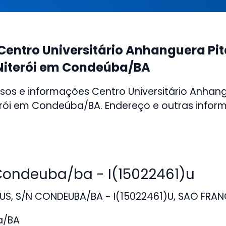
Centro Universitário Anhanguera Pi
Niterói em Condeúba/BA
sos e informações Centro Universitário Anhan
erói em Condeúba/BA. Endereço e outras infor
ondeuba/ba - I(15022461)u
S, S/N CONDEUBA/BA - I(15022461)U, SAO FRA
a/BA