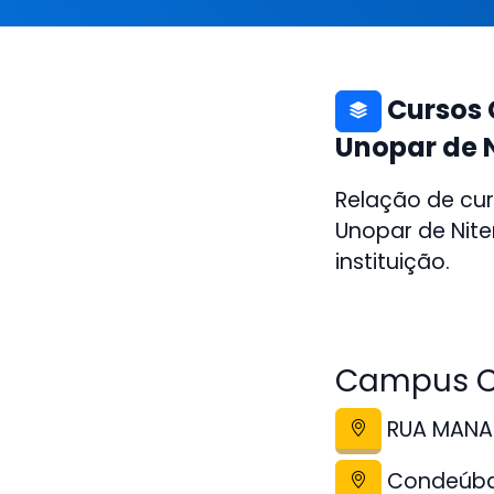
Cursos 
Unopar de 
Relação de cur
Unopar de Nit
instituição.
Campus C
RUA MANAU
Condeúb