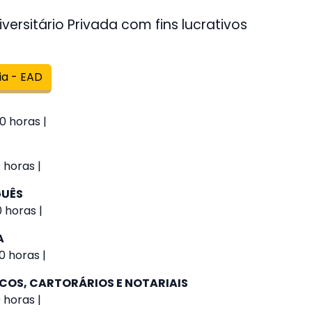
versitário Privada com fins lucrativos
ia - EAD
0 horas |
 horas |
GUÊS
0 horas |
A
0 horas |
ICOS, CARTORÁRIOS E NOTARIAIS
 horas |