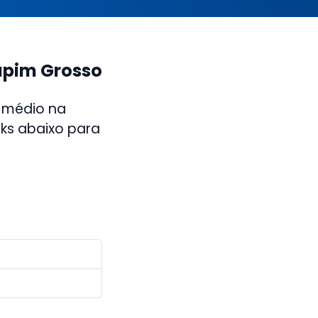
apim Grosso
 médio na
nks abaixo para