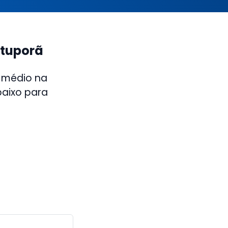
otuporã
 médio na
baixo para