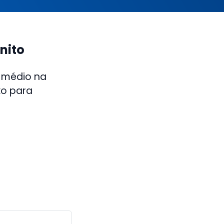
nito
 médio na
xo para