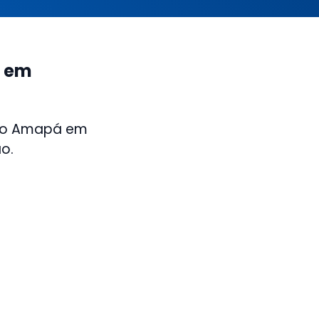
á em
 do Amapá em
o.