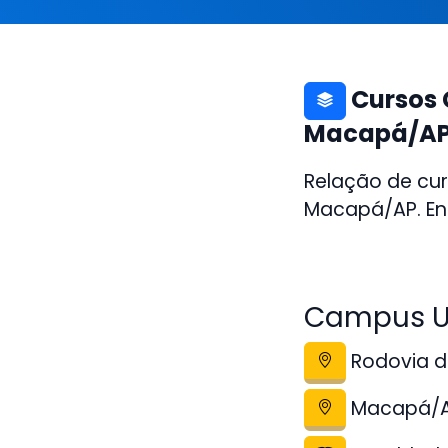
Cursos 
Macapá/A
Relação de cu
Macapá/AP. End
Campus U
Rodovia de
Macapá/