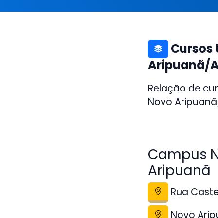
Cursos 
Aripuanã/
Relação de cu
Novo Aripuanã/
Campus Nú
Aripuanã
Rua Castel
Novo Ari