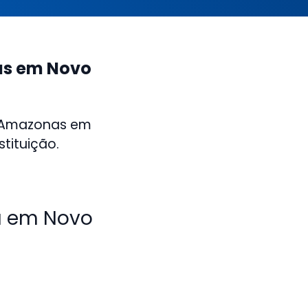
as em Novo
o Amazonas em
tituição.
a em Novo